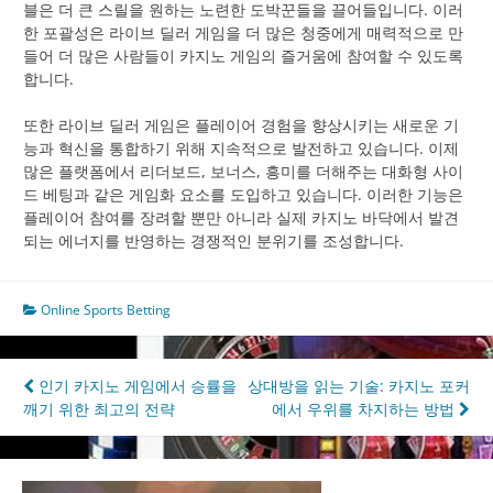
블은 더 큰 스릴을 원하는 노련한 도박꾼들을 끌어들입니다. 이러
한 포괄성은 라이브 딜러 게임을 더 많은 청중에게 매력적으로 만
들어 더 많은 사람들이 카지노 게임의 즐거움에 참여할 수 있도록
합니다.
또한 라이브 딜러 게임은 플레이어 경험을 향상시키는 새로운 기
능과 혁신을 통합하기 위해 지속적으로 발전하고 있습니다. 이제
많은 플랫폼에서 리더보드, 보너스, 흥미를 더해주는 대화형 사이
드 베팅과 같은 게임화 요소를 도입하고 있습니다. 이러한 기능은
플레이어 참여를 장려할 뿐만 아니라 실제 카지노 바닥에서 발견
되는 에너지를 반영하는 경쟁적인 분위기를 조성합니다.
Online Sports Betting
Post
인기 카지노 게임에서 승률을
상대방을 읽는 기술: 카지노 포커
깨기 위한 최고의 전략
에서 우위를 차지하는 방법
navigation