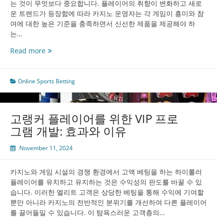
그
는 것이 무엇보다 중요합니다. 플레이어의 취향이 변화하고 새로
가
를
운 트렌드가 등장함에 따라 카지노 운영자는 각 게임이 흥미와 참
요?
만
여에 대한 높은 기준을 충족하면서 신선한 제품을 제공해야 하
드
는…
는
게
Read more
방
임
법
다
양
Online Sports Betting
성
과
품
고랭커 플레이어를 위한 VIP 프로
질
그램 개발: 효과와 이유
간
의
November 11, 2024
균
형:
카지노와 게임 시설의 경쟁 환경에서 고액 베팅을 하는 하이롤러
카
플레이어를 유치하고 유지하는 것은 수익성의 판도를 바꿀 수 있
지
습니다. 이러한 엘리트 고객은 상당한 베팅을 통해 수익에 기여할
노
뿐만 아니라 카지노의 전반적인 분위기를 개선하여 다른 플레이어
의
를 끌어들일 수 있습니다. 이 탐욕스러운 고객층의…
서