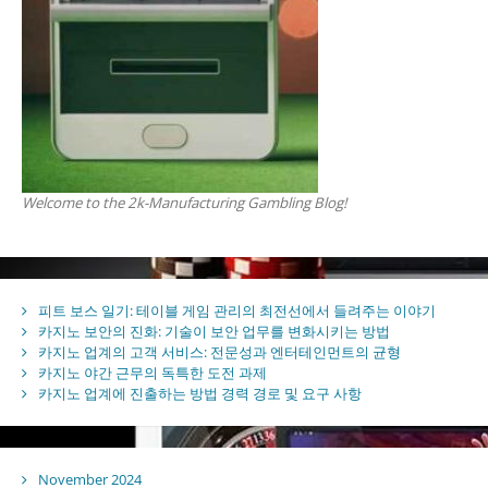
유
Welcome to the 2k-Manufacturing Gambling Blog!
피트 보스 일기: 테이블 게임 관리의 최전선에서 들려주는 이야기
카지노 보안의 진화: 기술이 보안 업무를 변화시키는 방법
카지노 업계의 고객 서비스: 전문성과 엔터테인먼트의 균형
카지노 야간 근무의 독특한 도전 과제
카지노 업계에 진출하는 방법 경력 경로 및 요구 사항
November 2024