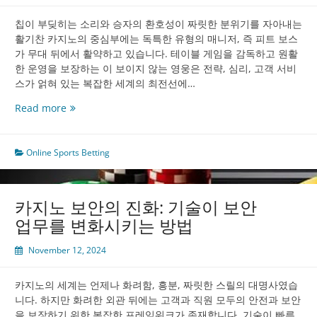
칩이 부딪히는 소리와 승자의 환호성이 짜릿한 분위기를 자아내는
활기찬 카지노의 중심부에는 독특한 유형의 매니저, 즉 피트 보스
가 무대 뒤에서 활약하고 있습니다. 테이블 게임을 감독하고 원활
한 운영을 보장하는 이 보이지 않는 영웅은 전략, 심리, 고객 서비
스가 얽혀 있는 복잡한 세계의 최전선에…
피
Read more
트
보
스
Online Sports Betting
일
기:
테
카지노 보안의 진화: 기술이 보안
이
업무를 변화시키는 방법
블
게
November 12, 2024
임
관
카지노의 세계는 언제나 화려함, 흥분, 짜릿한 스릴의 대명사였습
리
니다. 하지만 화려한 외관 뒤에는 고객과 직원 모두의 안전과 보안
의
을 보장하기 위한 복잡한 프레임워크가 존재합니다. 기술이 빠른
최