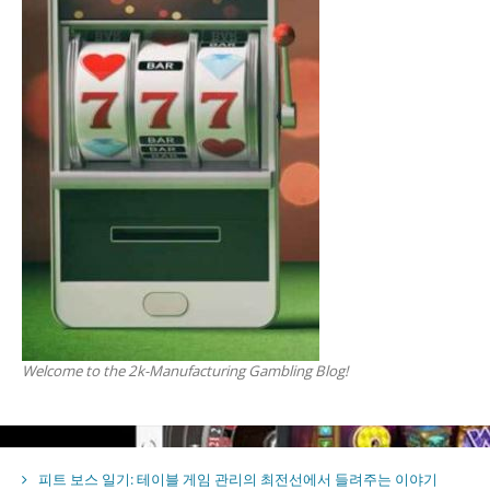
루
이
스
루
카
스
는
적
어
도
현
재
는
충
분
한
카
Welcome to the 2k-Manufacturing Gambling Blog!
지
노
가
있
피트 보스 일기: 테이블 게임 관리의 최전선에서 들려주는 이야기
다