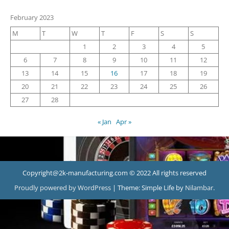
February 2023
M
T
W
T
F
S
S
1
2
3
4
5
6
7
8
9
10
11
12
13
14
15
16
17
18
19
20
21
22
23
24
25
26
27
28
« Jan
Apr »
Copyright@2k-manufacturing.com
© 2022 All rights reserved
Proudly powered by WordPress
|
Theme: Simple Life by
Nilambar
.